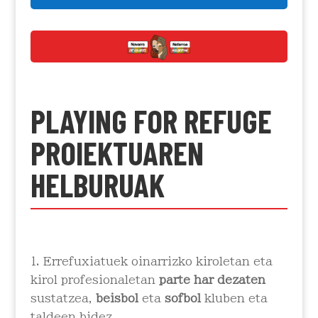
PLAYING FOR REFUGE
PROIEKTUAREN
HELBURUAK
Errefuxiatuek oinarrizko kiroletan eta
kirol profesionaletan
parte har dezaten
sustatzea,
beisbol
eta
sofbol
kluben eta
taldeen bidez.