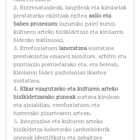
Entrenatzaileak, langileak eta kirolariak
prestatzeko ekintzak egitea
asilo eta
babes prozesuen
inguruko gaiei buruz,
kulturen arteko bizikidetzaz eta kirolaren
bidezko inklusioaz.
Errefuxiatuen
laneratzea
sustatzea
prestakuntza emanez monitore, arbitro eta
puntuazio postuetarako eta, era berean,
kirolaren bidez gaztelaniaz ikastea
sustatzea.
Elkar ezagutzeko eta kulturen arteko
bizikidetzarako guneak
sortzea kirolean
eta aisialdian, errefuxiatuen eta
harrerako gizartearen artean.
Integrazioa eta kulturen arteko
bizikidetza hobetzeko jardunbiderik
onenak identifikatu eta zabaltzea