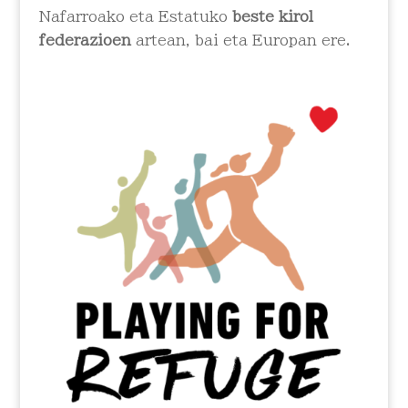
Nafarroako eta Estatuko
beste kirol
federazioen
artean, bai eta Europan ere.